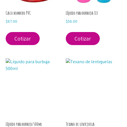
Casco bombero PVC
Líquido para burbujas 1Lt
$
87.00
$
58.00
Cotizar
Cotizar
Líquido para burbuja 500ml
Texano de lentejuelas