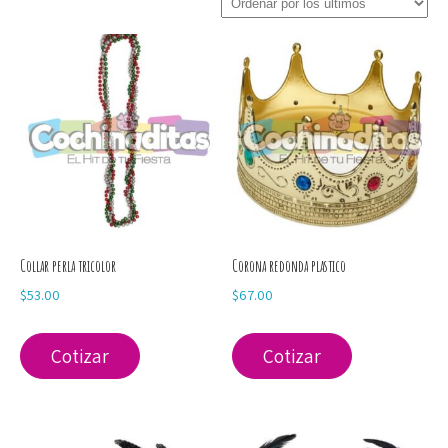
los
últimos
Collar perla tricolor
Corona redonda plastico
$
53.00
$
67.00
Cotizar
Cotizar