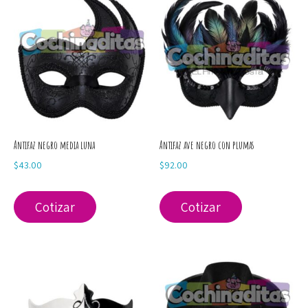
Antifaz negro media luna
Antifaz ave negro con plumas
$
43.00
$
92.00
Cotizar
Cotizar