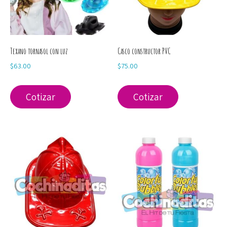
Texano tornasol con luz
Casco constructor PVC
$
63.00
$
75.00
Cotizar
Cotizar