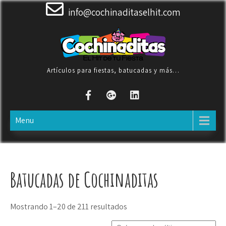
Skip
info@cochinaditaselhit.com
to
content
Artículos para fiestas, batucadas y más…
Menu
Batucadas de Cochinaditas
Ordenado
Mostrando 1–20 de 211 resultados
por