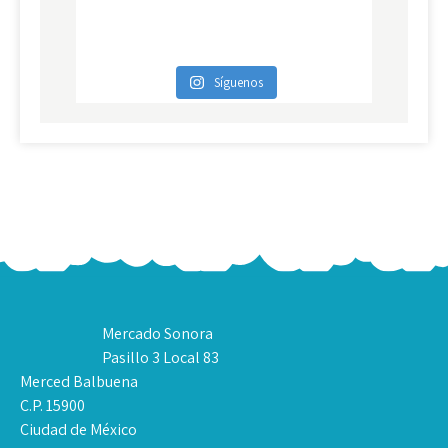
Síguenos
Mercado Sonora
Pasillo 3 Local 83
Merced Balbuena
C.P. 15900
Ciudad de México