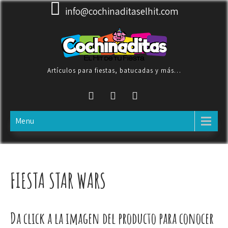
Skip
info@cochinaditaselhit.com
to
content
Artículos para fiestas, batucadas y más…
Menu
FIESTA STAR WARS
Da click a la imagen del producto para conocer