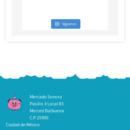
Síguenos
Mercado Sonora
Pasillo 3 Local 83
Merced Balbuena
C.P. 15900
Ciudad de México