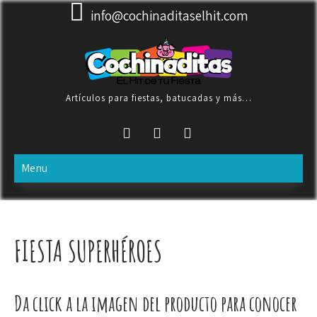
Skip
info@cochinaditaselhit.com
to
content
Artículos para fiestas, batucadas y más…
Menu
FIESTA SUPERHÉROES
Da click a la imagen del producto para conocer