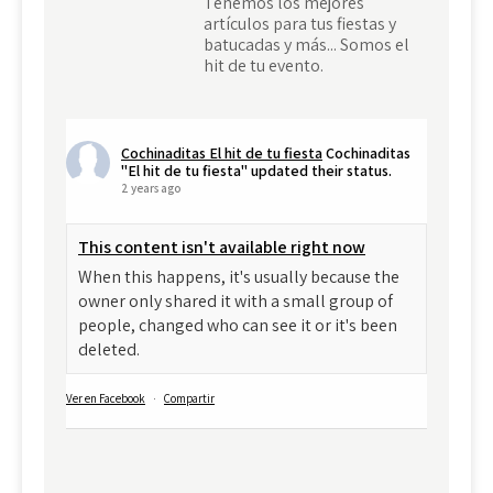
Tenemos los mejores
artículos para tus fiestas y
batucadas y más... Somos el
hit de tu evento.
Cochinaditas El hit de tu fiesta
Cochinaditas
"El hit de tu fiesta" updated their status.
2 years ago
This content isn't available right now
When this happens, it's usually because the
owner only shared it with a small group of
people, changed who can see it or it's been
deleted.
Ver en Facebook
·
Compartir