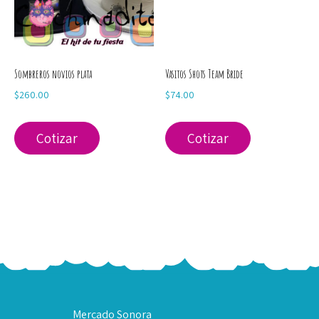
Sombreros novios plata
Vasitos Shots Team Bride
$
260.00
$
74.00
Cotizar
Cotizar
Mercado Sonora