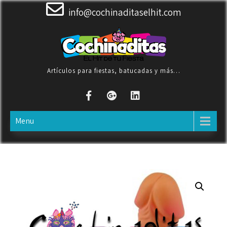
Skip
info@cochinaditaselhit.com
to
content
Artículos para fiestas, batucadas y más…
Menu