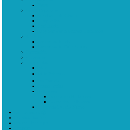
Vasos
Fiestas Especiales
Revelación de Género
Cumpleaños
Graduación
Baby Shower & Primera Comunión
Sombreros
Sombreros de tela
Sombreros de Hule Espuma
Decoración
Accesorios
Temporadas
Pride
14 de Febrero ❤️
San Patricio 🍀
Fiestas Patrias
Halloween
Decoración Halloween 🎃
Accesorios Halloween
🎄 Navidad y Año Nuevo 🎉
Lo más nuevo 😱
Cochinaditas Pets 🐶🐱
Proceso de compra
Contacto