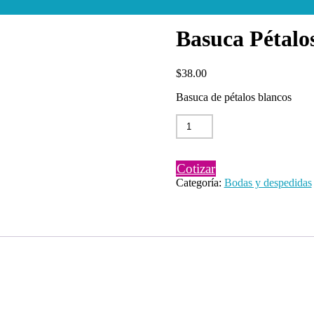
Basuca Pétalo
$
38.00
Basuca de pétalos blancos
Basuca
Pétalos
Blancos
cantidad
Cotizar
Categoría:
Bodas y despedidas