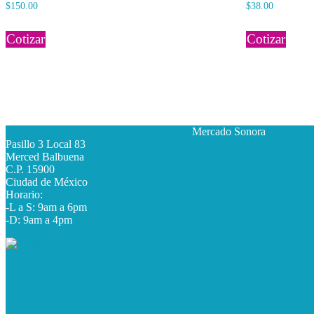
$
150.00
$
38.00
Cotizar
Cotizar
Mercado Sonora
Pasillo 3 Local 83
Merced Balbuena
C.P. 15900
Ciudad de México
Horario:
-L a S: 9am a 6pm
-D: 9am a 4pm