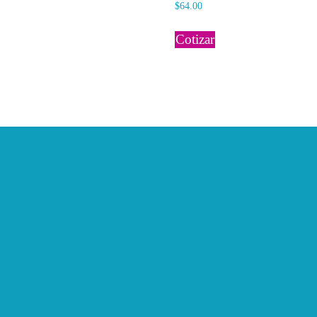
$
64.00
Cotizar