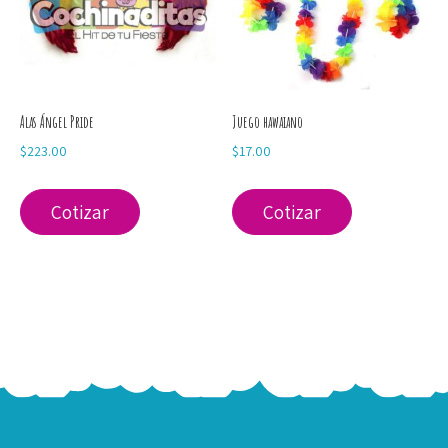
Alas Ángel Pride
Juego hawaiano
$
223.00
$
17.00
Cotizar
Cotizar