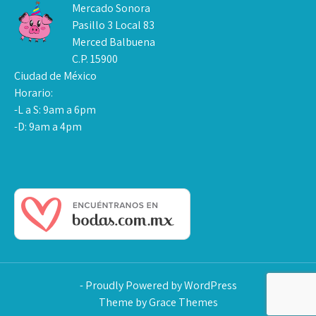
Mercado Sonora
Pasillo 3 Local 83
Merced Balbuena
C.P. 15900
Ciudad de México
Horario:
-L a S: 9am a 6pm
-D: 9am a 4pm
- Proudly Powered by WordPress
Theme by Grace Themes