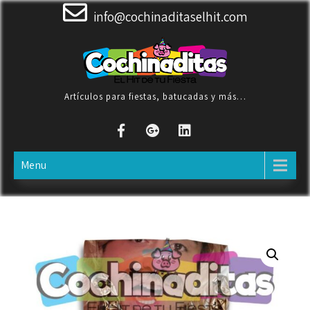
Skip
info@cochinaditaselhit.com
to
content
Artículos para fiestas, batucadas y más…
Menu