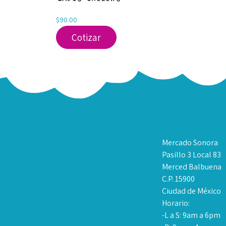
$
90.00
Cotizar
Mercado Sonora
Pasillo 3 Local 83
Merced Balbuena
C.P. 15900
Ciudad de México
Horario:
-L a S: 9am a 6pm