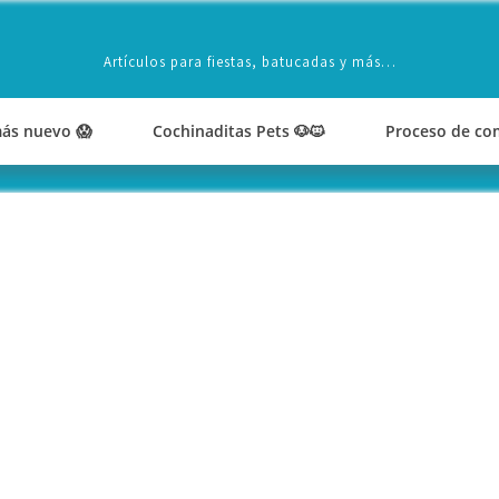
Artículos para fiestas, batucadas y más…
ás nuevo 😱
Cochinaditas Pets 🐶🐱
Proceso de co