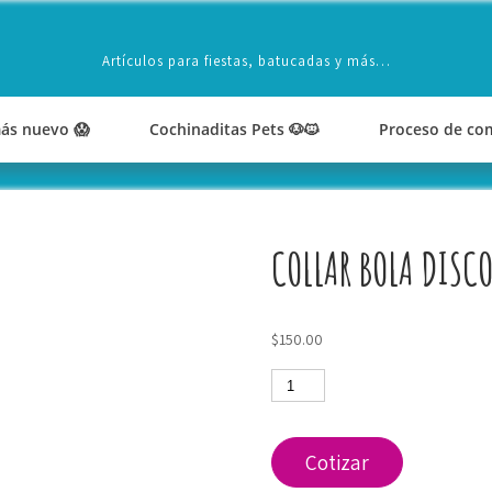
Artículos para fiestas, batucadas y más…
ás nuevo 😱
Cochinaditas Pets 🐶🐱
Proceso de co
COLLAR BOLA DISC
$
150.00
Collar
bola
disco
cantidad
Cotizar