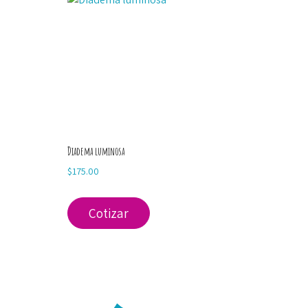
Diadema luminosa
$
175.00
Cotizar