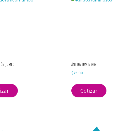
neón jumbo
Anillos luminosos
$
75.00
izar
Cotizar