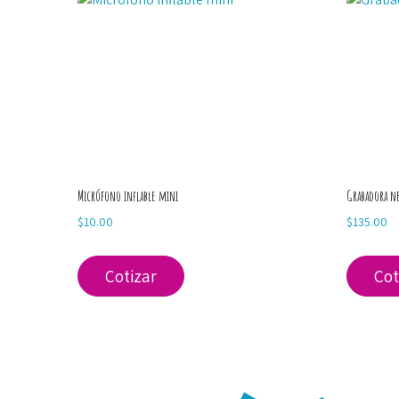
Micrófono inflable mini
Grabadora 
$
10.00
$
135.00
Cotizar
Cot