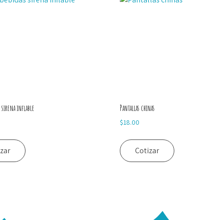
 sirena inflable
Pantallas chinas
$
18.00
izar
Cotizar