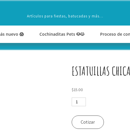
Artículos para fiestas, batucadas y más…
ás nuevo 😱
Cochinaditas Pets 🐶🐱
Proceso de co
ESTATUILLAS CHIC
$
15.00
Estatuillas
chicas
cantidad
Cotizar