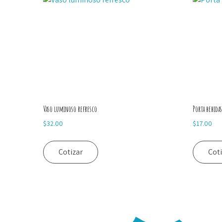
Vaso luminoso refresco
Porta bebidas
$
32.00
$
17.00
Cotizar
Cot