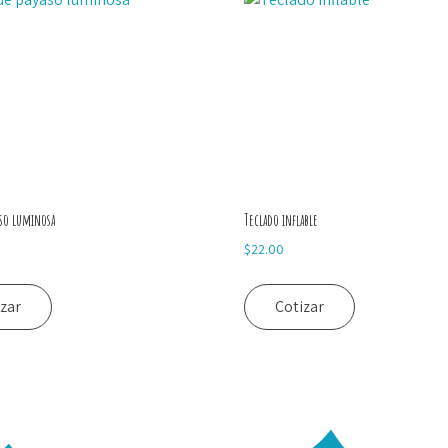
aso luminosa
Teclado inflable
$
22.00
izar
Cotizar