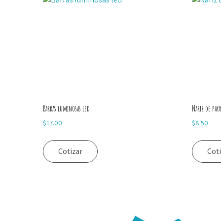
Barras luminosas led
Nariz de pay
$
17.00
$
8.50
Cotizar
Cot