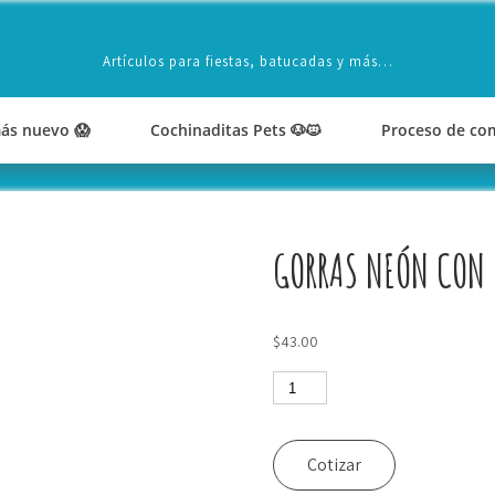
Artículos para fiestas, batucadas y más…
ás nuevo 😱
Cochinaditas Pets 🐶🐱
Proceso de co
GORRAS NEÓN CON 
$
43.00
Gorras
neón
con
frases
Cotizar
cantidad