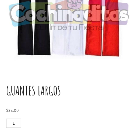
GUANTES LARGOS
$
38.00
Guantes
largos
cantidad