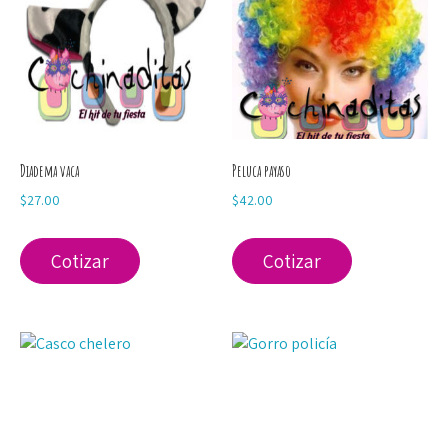
Diadema vaca
Peluca payaso
$
27.00
$
42.00
Cotizar
Cotizar