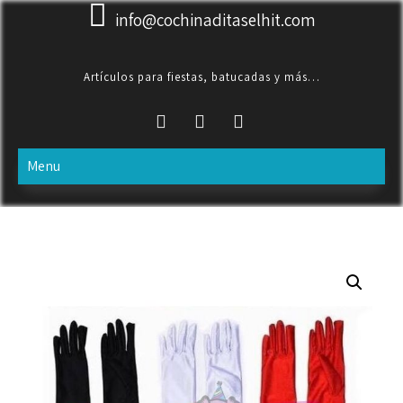
Skip
info@cochinaditaselhit.com
to
content
Artículos para fiestas, batucadas y más…
Menu