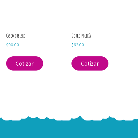
Casco chelero
Gorro policía
$
90.00
$
62.00
Cotizar
Cotizar