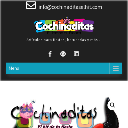
Skip
info@cochinaditaselhit.com
to
content
Artículos para fiestas, batucadas y más…
Menu