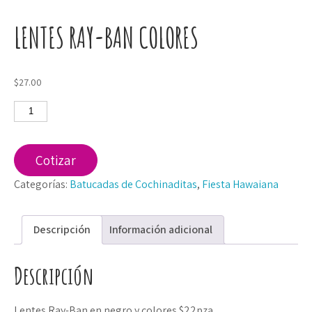
LENTES RAY-BAN COLORES
$
27.00
Lentes
Ray-
Ban
colores
Cotizar
cantidad
Categorías:
Batucadas de Cochinaditas
,
Fiesta Hawaiana
Descripción
Información adicional
Descripción
Lentes Ray-Ban en negro y colores $22pza