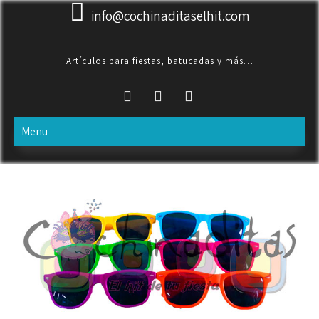
Skip
info@cochinaditaselhit.com
to
content
Artículos para fiestas, batucadas y más…
Menu