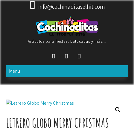
Skip
info@cochinaditaselhit.com
to
content
Artículos para fiestas, batucadas y más…
Menu
LETRERO GLOBO MERRY CHRISTMAS