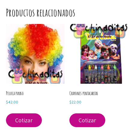
Productos relacionados
Peluca payaso
Crayones pintacaritas
$
42.00
$
22.00
Cotizar
Cotizar