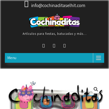
Skip
info@cochinaditaselhit.com
to
content
Artículos para fiestas, batucadas y más…
Menu