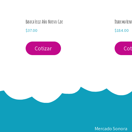
Basuca Feliz Año Nuevo Gde
Diadema Reno
$
37.00
$
184.00
Cotizar
Cot
Mercado Sonora