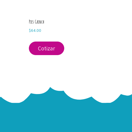
Pies Grinch
$
64.00
Cotizar