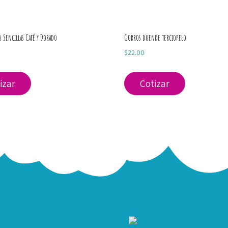
 Sencillas Café y Dorado
Gorros duende terciopelo
$
22.00
izar
Cotizar