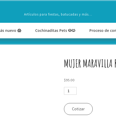
Artículos para fiestas, batucadas y más…
ás nuevo 😱
Cochinaditas Pets 🐶🐱
Proceso de co
MUJER MARAVILLA 
$
95.00
Mujer
Maravilla
roja
cantidad
Cotizar