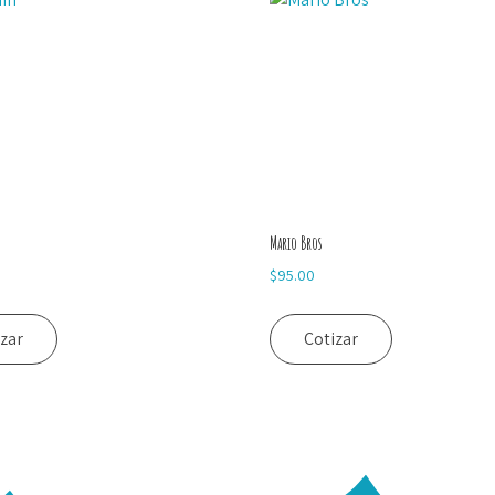
Mario Bros
$
95.00
izar
Cotizar