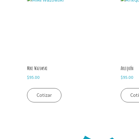
Mike Wazowski
Arlequín
$
95.00
$
95.00
Cotizar
Cot