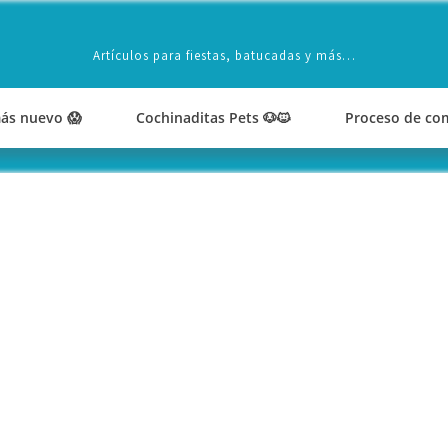
Artículos para fiestas, batucadas y más…
ás nuevo 😱
Cochinaditas Pets 🐶🐱
Proceso de co