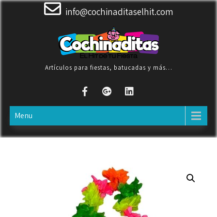
Skip
info@cochinaditaselhit.com
to
content
Artículos para fiestas, batucadas y más…
Menu