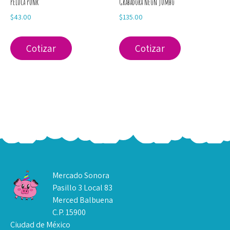
Peluca Punk
Grabadora neón jumbo
$
43.00
$
135.00
Cotizar
Cotizar
Mercado Sonora
Pasillo 3 Local 83
Merced Balbuena
C.P. 15900
Ciudad de México