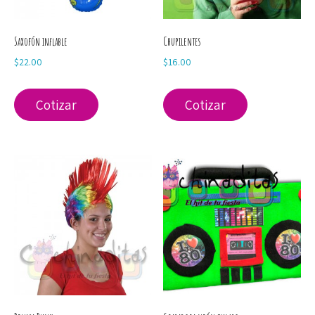
Saxofón inflable
Chupilentes
$
22.00
$
16.00
Cotizar
Cotizar