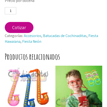
Precio por docena
Collar
hawaiano
neón
doble
Cotizar
cantidad
Categorías:
Accesorios
,
Batucadas de Cochinaditas
,
Fiesta
Hawaiana
,
Fiesta Neón
Productos relacionados