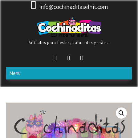
Skip
info@cochinaditaselhit.com
to
content
Artículos para fiestas, batucadas y más…
Menu