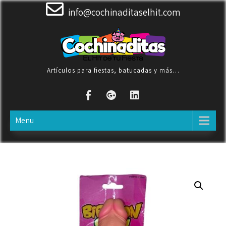
Skip
info@cochinaditaselhit.com
to
content
Artículos para fiestas, batucadas y más…
Menu