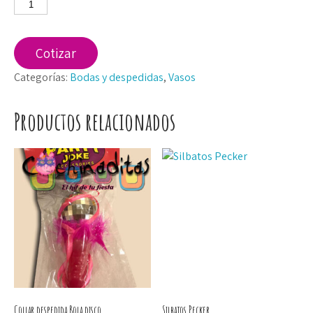
Vaso
de
despedida
de
Cotizar
soltero
Categorías:
Bodas y despedidas
,
Vasos
cantidad
Productos relacionados
Collar despedida Bola disco
Silbatos Pecker