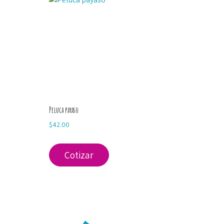
Peluca payaso
$
42.00
Cotizar