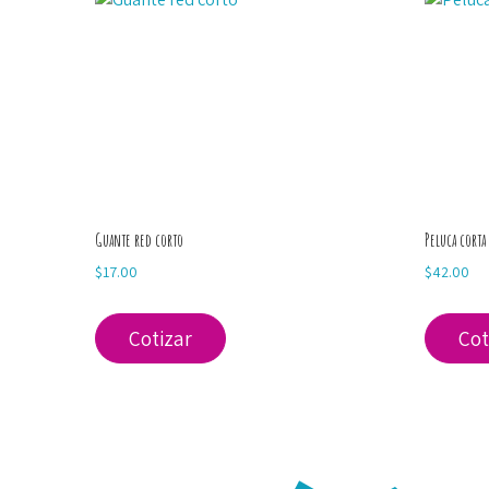
Guante red corto
Peluca corta
$
17.00
$
42.00
Cotizar
Cot