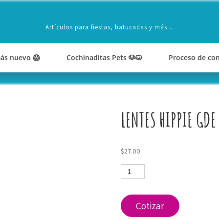
Artículos para fiestas, batucadas y más…
ás nuevo 😱
Cochinaditas Pets 🐶🐱
Proceso de co
LENTES HIPPIE GDE
$
27.00
Lentes
Hippie
gde
cantidad
Cotizar