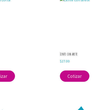
Lente con arete
$
27.00
izar
Cotizar