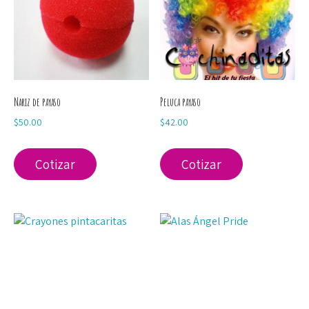
Nariz de payaso
Peluca payaso
$
50.00
$
42.00
Cotizar
Cotizar