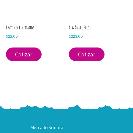
Crayones pintacaritas
Alas Ángel Pride
$
22.00
$
223.00
Cotizar
Cotizar
Mercado Sonora