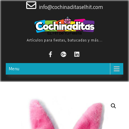
Skip
info@cochinaditaselhit.com
to
content
Artículos para fiestas, batucadas y más…
Menu